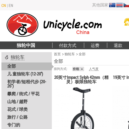
其他国家
CN
|
EN
独轮中国
付款方式
运费
退款
首页
独轮车
全部
独轮车
全部
全部
排列方式:
价格
人气度
儿 童独轮车 (12-20'')
20英寸Impact Sylph 42mm（精
19英寸 I
初学者/短程代步 (20-
灵）极限独轮车
26")
攀爬 / 街式 / 平花
山地 / 越野
花式 / 球类
旅行 / 公路
专门的