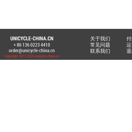
关于我们
付
常见问题
运
+ 86 136 0223 4410
Создание Интернет-магазина
unicycl
order@unicycle-china.cn
联系我们
退
Copyright 2017-2026 unicycle-china.cn