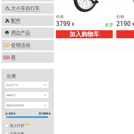
大小车自行车
价格:
价格:
配件
3799
2190
¥
有货
周边产品
加入购物车
促销活动
新
分类
轮径尺寸
IMPACT
独轮车的种类
从
650
¥
至
6999
¥
加上打折
正在出售