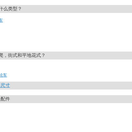
什么类型？
车
爬，街式和平地花式？
轮车
柄尺寸
级配件