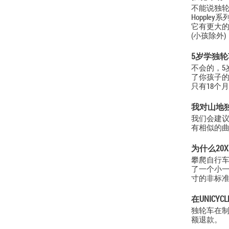
不能说独轮
Hoppl
它有更大
(小孩除外
5岁学独
不会的，5
了你孩子的
只有18个
我对山地
我们会建议
有相似的曲
为什么20
攀爬自行车
了一个小一
寸的非标准
在UNICY
独轮车在制
额退款。