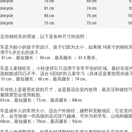
Unicycle
79
cm
69
cm
9
Unicycle
81
cm
74
cm
9
Unicycle
86
cm
76
cm
10
Unicycle
75
cm
75
cm
10
确定你独轮车的用途，以下是各种尺寸的说明：
轮车是为较小的孩子而设计。孩子们因为太小，如果骑 16英寸的独
用于5 岁左右的孩子。
7 cm，最短腿长 ︰ 50 cm，最高腿长 ︰ 61.5 厘米。
轮车是儿童独轮车， 小轮使得它只适用于非常平坦的区域。最好在室
面粗糙或凹凸不平。适合 5至8岁的儿童学习（具体还是要按照你孩
51 cm，最短腿长︰60 cm，最高腿长︰74 cm。
轮车传统上是最受欢迎的尺寸，这是最适合室内使用，最灵活和做技
。极限类型会使用粗胎。
1cm，最短腿长︰71cm，最高腿长︰84cm
轮车是成年人的常用大小。适合户外路径，越野和宽敞地区，它在室
越大，会导致做一些高级的花式技巧越难。可作为初学车。山地和极
9cm，最短腿长︰79cm，最高腿长︰93cm