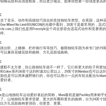
铬钼钢花鼓和高强度鞍座，所以老少咸宜。如果你想要一部强度更高
车
包含了音乐、动作和高级技巧混合的竞技独轮车类型。在英国，这种
ne Wheel No Limit和UNICON的光碟中看到，20英寸是最常
cycle.com上我们也是用Freestyle这个词去形容合适花式动作
一样。
车
跳台阶、上楼梯、栏杆骑行等等技巧。极限独轮车因为有专门的19英
它可以兼容花键花鼓和曲柄、方孔花鼓或曲柄。
车
来通勤不太方便，但公路独轮车就不一样了。它们有更大的轮子和更短
和Coker系列36英寸达到时速32公里以上，29英寸的Nimbus也可
胎也是可以用来越野骑行的，你也可以用小一点的车轮去配合Schlu
的爱好者。
车
nicycle是山地独轮车运动爱好者起的简称，Muni最初是被Pashley
了。山地独轮车要求坚硬、更大的车圈和更长的曲柄，分为24英寸技术
柄比方孔花鼓曲柄更强劲，但更贵、更重。