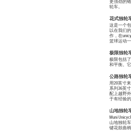
更强劲的
轮车。
花式独轮
这是一个
以在我们的O
作，在uni
篮球运动
极限独轮
极限包括了
和平衡。
公路独轮
用20英寸
系列36英寸
配上越野外
于有经验
山地独轮
Muni U
山地独轮车
键花鼓曲