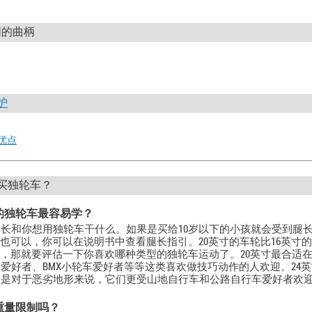
同的曲柄
护
优点
买独轮车？
的独轮车最容易学？
长和你想用独轮车干什么。如果是买给10岁以下的小孩就会受到腿
寸也可以，你可以在说明书中查看腿长指引。20英寸的车轮比16英
寸，那就要评估一下你喜欢哪种类型的独轮车运动了。20英寸最合适
爱好者、BMX小轮车爱好者等等这类喜欢做技巧动作的人欢迎。24英
别是对于恶劣地形来说，它们更受山地自行车和公路自行车爱好者欢
重量限制吗？