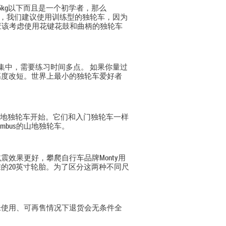
kg以下而且是一个初学者，那么
g以上，我们建议使用训练型的独轮车，因为
应该考虑使用花键花鼓和曲柄的独轮车
集中，需要练习时间多点。 如果你量过
高度改短。世界上最小的独轮车爱好者
的山地独轮车开始。它们和入门独轮车一样
bus的山地独轮车。
效果更好，攀爬自行车品牌Monty用
的20英寸轮胎。为了区分这两种不同尺
未使用、可再售情况下退货会无条件全