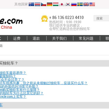
其他国家
+ 86 136 0223 4410
热线时间：9:00 -19:00
我们提供专业的建议，
会帮忙选购适合您的独轮车
式
运费
退款
关于我们
常见问题
题
买独轮车？
独轮车最容易学？
量限制吗？
车会不会过早了？
轮车很感兴趣，但之前从未接触过独轮车，应该买什么车？
2.5的外胎也叫19英寸外胎？
le.com购买独轮车有什么保障？
e.com的独轮车为什么比其它的好？
ycle.com上买车？
车