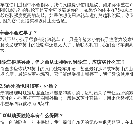
车在使用过程中不会损坏，我们只能提供使用建议。如果你体重在75
ey系列和Club系列的独轮车是完全可以满足你的。如果你的体重在75k
的鞍座和强度更高的花鼓。如果你想使用独轮车进行跨越和跳跃，你
)，因为它们更结实和设计上更合适。
轮车会不会过早了？
岁以下的小孩子很多都骑独轮车了，只是年龄太小的孩子注意力较难
腿长发现12英寸的独轮车还是太大了，请联系我们，我们会将车架
月大。
独轮车很感兴趣，但之前从未接触过独轮车，应该买什么车？
你至少应该从24英寸的入门独轮车开始，甚至最好从24或26英寸
柄长度，最好在室外练习。它们能经受撞击和摔车，我们建议使用Nim
X2.5的外胎也叫19英寸外胎？
最初出现时规定后胎直径只能是20英寸的，运动员为了想让后胎的减震
英寸的小型摩托车车圈和外胎（一般是20英寸直径），用来代替标准
小型车圈就被称为19英寸。
CLE.COM购买独轮车有什么保障？
造上的缺陷有一年质保期，我们提供自28天的无条件退货期限，在