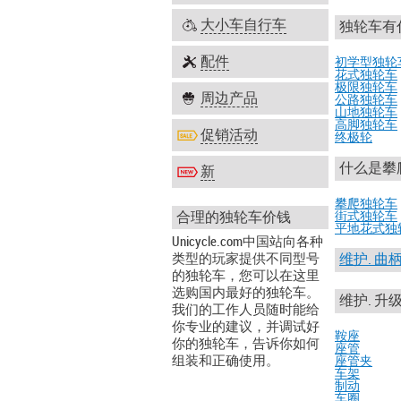
大小车自行车
独轮车有
配件
初学型独轮
花式独轮车
极限独轮车
周边产品
公路独轮车
山地独轮车
高脚独轮车
促销活动
终极轮
什么是攀
新
攀爬独轮车
合理的独轮车价钱
街式独轮车
平地花式独
Unicycle.com中国站向各种
类型的玩家提供不同型号
维护. 曲
的独轮车，您可以在这里
选购国内最好的独轮车。
维护. 升
我们的工作人员随时能给
你专业的建议，并调试好
鞍座
你的独轮车，告诉你如何
座管
组装和正确使用。
座管夹
车架
制动
车圈