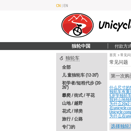
CN
|
EN
独轮中国
付款方
首页
常见问
独轮车
常见问题
全部
儿 童独轮车 (12-20'')
第一次购
初学者/短程代步 (20-
26")
什么尺寸的
独轮车有重
攀爬 / 街式 / 平花
5岁学独轮
我对山地独
山地 / 越野
为什么20x
在unicyc
花式 / 球类
Unicycl
为什么在unic
旅行 / 公路
选择独轮
专门的