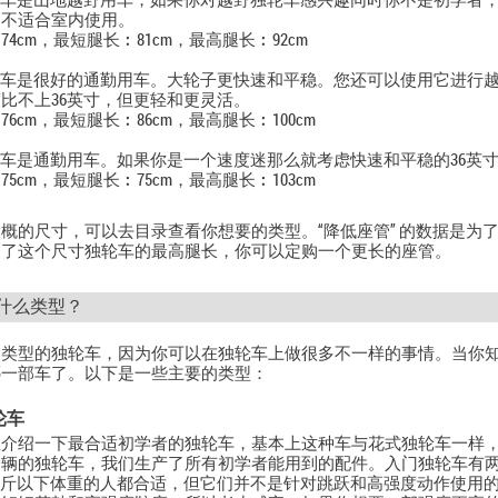
轮车是山地越野用车，如果你对越野独轮车感兴趣同时你不是初学者
的不适合室内使用。
4cm，最短腿长︰81cm，最高腿长︰92cm
轮车是很好的通勤用车。大轮子更快速和平稳。您还可以使用它进行
比不上36英寸，但更轻和更灵活。
6cm，最短腿长︰86cm，最高腿长︰100cm
轮车是通勤用车。如果你是一个速度迷那么就考虑快速和平稳的36英
5cm，最短腿长︰75cm，最高腿长︰103cm
概的尺寸，可以去目录查看你想要的类型。“降低座管” 的数据是为
过了这个尺寸独轮车的最高腿长，你可以定购一个更长的座管。
什么类型？
同类型的独轮车，因为你可以在独轮车上做很多不一样的事情。当你
哪一部车了。以下是一些主要的类型：
轮车
里介绍一下最合适初学者的独轮车，基本上这种车与花式独轮车一样
辆的独轮车，我们生产了所有初学者能用到的配件。入门独轮车有两个系列
公斤以下体重的人都合适，但它们并不是针对跳跃和高强度动作使用的。Tra