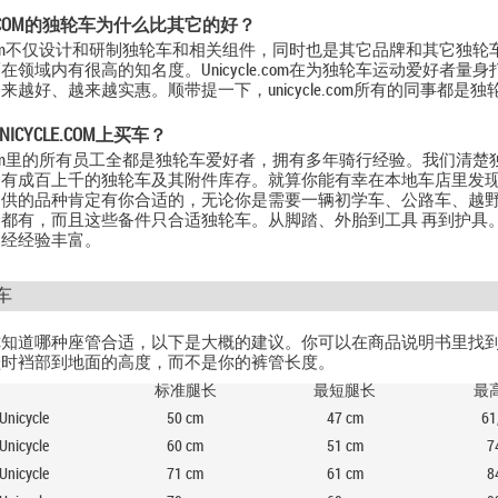
LE.COM的独轮车为什么比其它的好？
cle.com不仅设计和研制独轮车和相关组件，同时也是其它品牌和其它
在领域内有很高的知名度。Unicycle.com在为独轮车运动爱好者
来越好、越来越实惠。顺带提一下，unicycle.com所有的同事都是
ICYCLE.COM上买车？
cle.com里的所有员工全都是独轮车爱好者，拥有多年骑行经验。我们
，有成百上千的独轮车及其附件库存。就算你能有幸在本地车店里发
提供的品种肯定有你合适的，无论你是需要一辆初学车、公路车、越
都有，而且这些备件只合适独轮车。从脚踏、外胎到工具 再到护具
已经经验丰富。
车
知道哪种座管合适，以下是大概的建议。你可以在商品说明书里找到
鞋时裆部到地面的高度，而不是你的裤管长度。
标准腿长
最短腿长
最
Unicycle
50 cm
47 cm
61
Unicycle
60
cm
51
cm
7
Unicycle
71
cm
61
cm
8