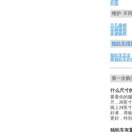
外胎
维护. 不
方孔曲柄
花键曲柄
多键曲柄
独轮车维
独轮车历史
骑独轮车的
第一次购
什么尺寸
要看你的腿
尺，20英
骑上24英
好者、滑板
更好，特
独轮车有