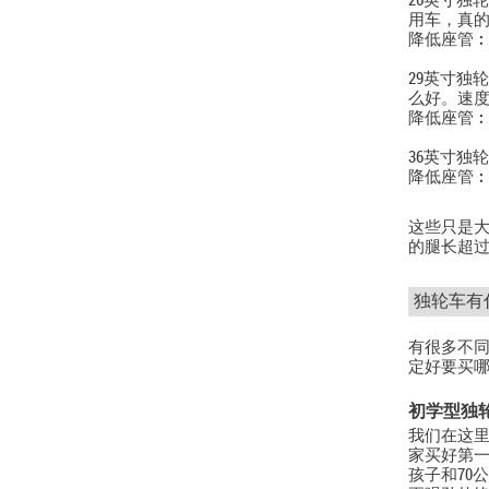
26英寸独
用车，真
降低座管︰7
29英寸独
么好。速度
降低座管︰7
36英寸独
降低座管︰7
这些只是大
的腿长超
独轮车有
有很多不
定好要买
初学型独
我们在这
家买好第一
孩子和70