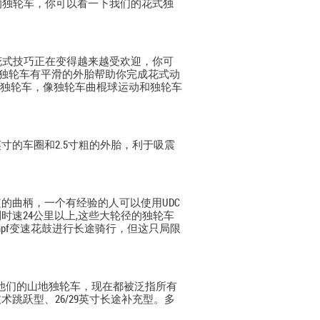
的独轮车，你可以看一下我们的花式独
花式技巧正在变得越来越受欢迎，你可
用的，花式独轮车有平滑的外胎帮助你完成花式动
和竞赛类的独轮车，像独轮车曲棍球运动和独轮车
寸的车圈和2.5寸粗的外胎，利于吸震
的曲柄，一个有经验的人可以使用UDC
以达到时速24公里以上,这些大轮径的独轮车
mpf变速花鼓进行长途骑行，但这只局限
用来称乎他们的山地独轮车，现在都被泛指所有
跳跃型、26/29英寸长途补充型。多