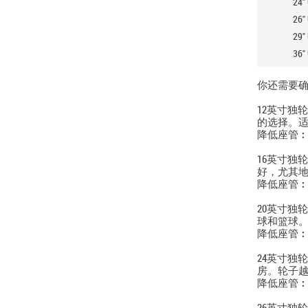
24" 
26" 
29" 
36" 
你还需要
12英寸独
的选择。适
降低座管︰ 4
16英寸独
好，尤其地
降低座管︰ 
20英寸独
球和篮球
降低座管︰6
24英寸独
房。轮子
降低座管︰6