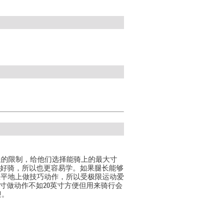
长的限制，给他们选择能骑上的最大寸
寸的好骑，所以也更容易学。如果腿长能够
在平地上做技巧动作，所以受极限运动爱
寸做动作不如20英寸方便但用来骑行会
迎。