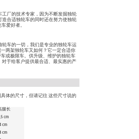
独轮车工厂的技术专家，因为不断发掘独轮
量身打造合适独轮车的同时还在努力使独轮
独轮车爱好者。
清楚独轮车的一切，我们是专业的独轮车运
现一两架独轮车又如何？它一定合适你
野车或极限车。供升级、维护的独轮车
。对于给客户提供最合适、最实惠的产
具体的尺寸，但请记往 这些尺寸说的
高腿长
,5
cm
4
cm
4
cm