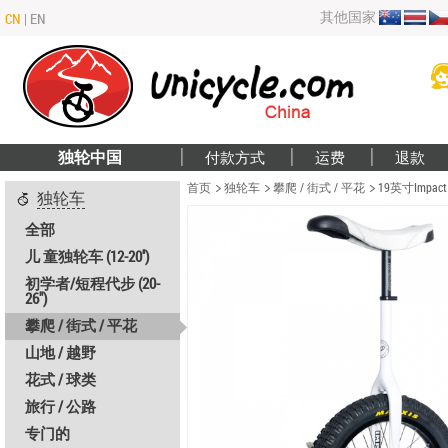
其他国家
CN
|
EN
独轮中国
付款方式
运费
退款
首页
独轮车
攀爬 / 街式 / 平花
19英寸Impac
独轮车
全部
儿 童独轮车 (12-20'')
初学者/短程代步 (20-
26")
攀爬 / 街式 / 平花
山地 / 越野
花式 / 球类
旅行 / 公路
专门的