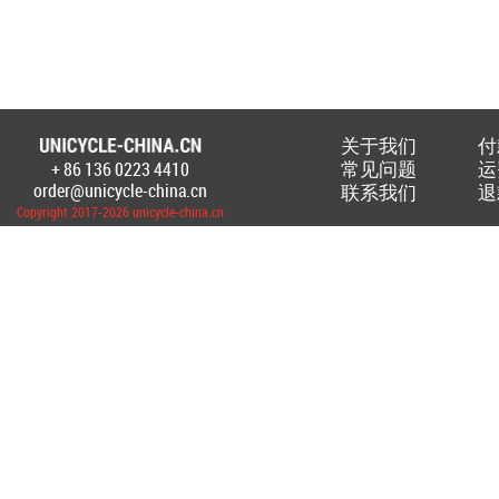
关于我们
付
常见问题
运
+ 86 136 0223 4410
Создание Интернет-магазина
unicycl
order@unicycle-china.cn
联系我们
退
Copyright 2017-2026 unicycle-china.cn