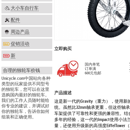
大小车自行车
配件
周边产品
促销活动
立即购买
新
国内单笔
订单满
合理的独轮车价钱
600元包邮
Unicycle.com中国站向各种
类型的玩家提供不同型号
的独轮车，您可以在这里
产品描述
选购国内最好的独轮车。
我们的工作人员随时能给
这是新一代的Gravity（重力），使用新
你专业的建议，并调试好
统
。虽然比32mm轴承更重，但这些轴
你的独轮车，告诉你如何
车架提供了可靠性和更强的兼容性。结
组装和正确使用。
多年的经验，这一代的Impact使用小
量，还使用升级新的高强度
EiffelTo